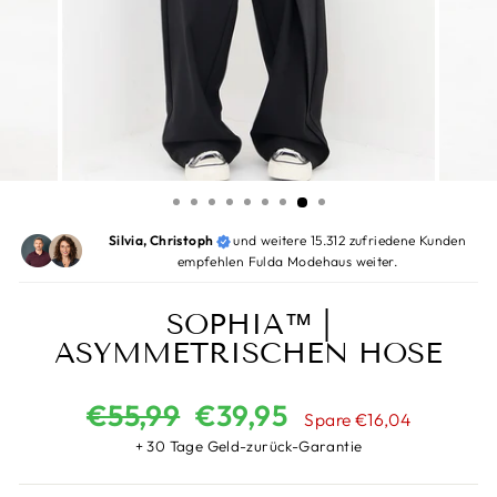
Silvia, Christoph
und weitere 15.312 zufriedene Kunden
empfehlen Fulda Modehaus weiter.
SOPHIA™ |
ASYMMETRISCHEN HOSE
Normaler
Sonderpreis
€55,99
€39,95
Spare €16,04
Preis
+ 30 Tage Geld-zurück-Garantie