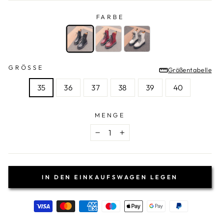
FARBE
FARBE
—
Schwarz
GRÖSSE
Größentabelle
GRÖSSE
35
36
37
38
39
40
MENGE
−
+
IN DEN EINKAUFSWAGEN LEGEN