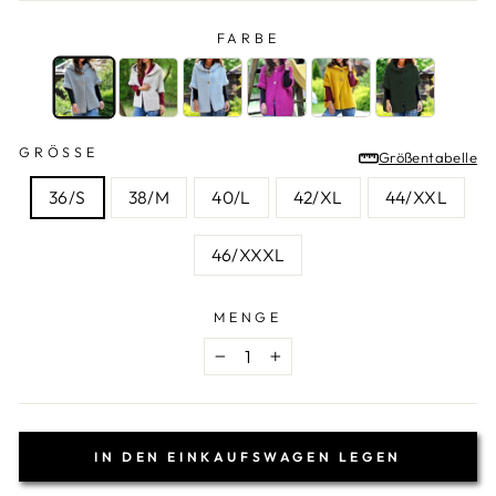
FARBE
FARBE
—
Grau
GRÖSSE
Größentabelle
GRÖSSE
36/S
38/M
40/L
42/XL
44/XXL
46/XXXL
MENGE
−
+
IN DEN EINKAUFSWAGEN LEGEN