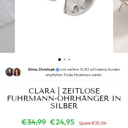
Silvia, Christoph
und weitere 15.312 zufriedene Kunden
empfehlen Fulda Modehaus weiter.
CLARA | ZEITLOSE
FUHRMANN-OHRHÄNGER IN
SILBER
Normaler
Sonderpreis
€34,99
€24,95
Spare €10,04
Preis